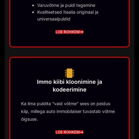
Varuvõtme ja puldi tegemine
Kvaliteetsed Itaalia originaal ja
universaalpuldid
LOE ROHKEM
Immo kiibi kloonimine ja
kodeerimine
Ka ilma puldita “vaid võtme” sees on peidus
kiip, millega auto immobilaiser tuvastab võtme
õigsuse.
LOE ROHKEM