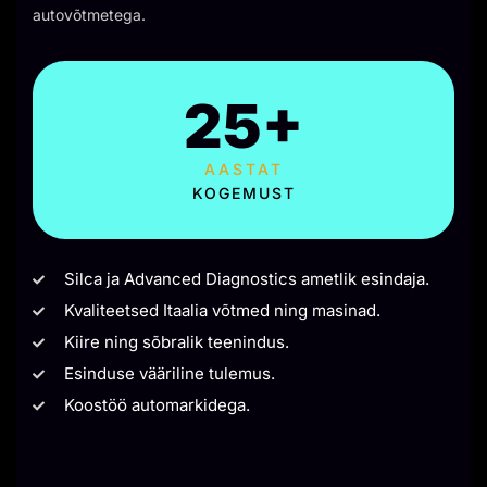
autovõtmetega.
25+
AASTAT
KOGEMUST
Silca ja Advanced Diagnostics ametlik esindaja.
Kvaliteetsed Itaalia võtmed ning masinad.
Kiire ning sõbralik teenindus.
Esinduse vääriline tulemus.
Koostöö automarkidega.