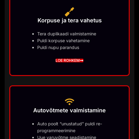
Korpuse ja tera vahetus
Tera duplikaadi valmistamine
Puldi korpuse vahetamine
Puldi nupu parandus
LOE ROHKEM
Autovõtmete valmistamine
Auto poolt “unustatud” puldi re-
programmeerimine
Uue varuvõtme seadistamine